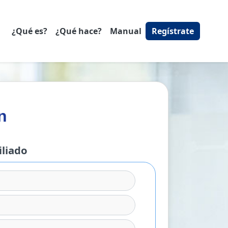
¿Qué es?
¿Qué hace?
Manual
Regístrate
n
iliado